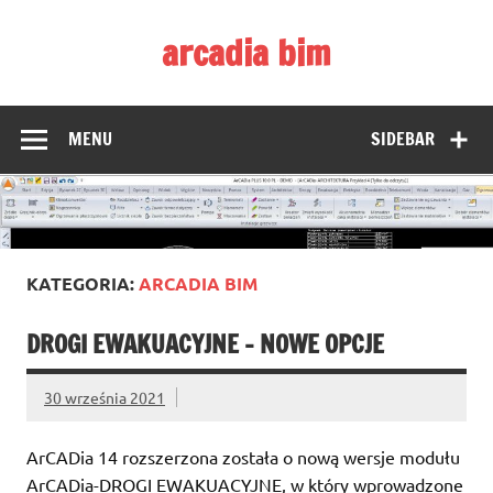
Skip
to
arcadia bim
content
Zmieniamy pojmowanie rysunku CAD
MENU
SIDEBAR
KATEGORIA:
ARCADIA BIM
DROGI EWAKUACYJNE – NOWE OPCJE
30 września 2021
ArCADia 14 rozszerzona została o nową wersje modułu
ArCADia-DROGI EWAKUACYJNE, w który wprowadzone