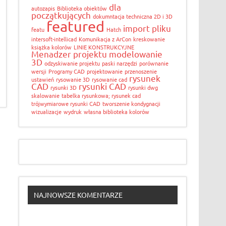
dla
autozapis
Biblioteka obiektów
początkujących
dokumntacja techniczna 2D i 3D
featured
import pliku
featu
Hatch
intersoft-intellicad
Komunikacja z ArCon
kreskowanie
książka kolorów
LINIE KONSTRUKCYJNE
Menadzer projektu
modelowanie
3D
odzyskiwanie projektu
paski narzędzi
porównanie
wersji
Programy CAD
projektowanie
przenoszenie
rysunek
ustawień
rysowanie 3D
rysowanie cad
CAD
rysunki CAD
rysunki 3D
rysunki dwg
skalowanie
tabelka rysunkowa; rysunek cad
trójwymiarowe rysunki CAD
tworszenie kondygnacji
wizualizacje
wydruk
własna biblioteka kolorów
NAJNOWSZE KOMENTARZE