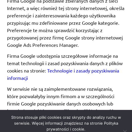
Firma Google na podstawie zbieranych danych z sieci
Internet, a więc również tej strony internetowej, określa
preferencje i zainteresowania każdego użytkownika
przypisując mu zdefiniowane przez Google kategorie.
Preferencje te można sprawdzić korzystając z
przygotowanej przez firmę Google strony internetowej
Google Ads Preferences Manager.
Firma Google udostępnia szczegółowe informacje na
temat technologii i zasad pozyskiwania danych z plików
cookies na stronie:
Technologie i zasady pozyskiwania
informacji
W serwisie nie są zaimplementowane rozwiązania,
które pozwalałyby innym firmom a w szczególności
firmie Google pozyskiwanie danych osobowych lub
innych danych które pozwoliłby określić tożsamość
Strona stosuje pliki cookies oraz skrypty do analizy ruchu w
użytkownika korzystającego z serwisu internetowego
serwisie. Więcej informacji znajdziesz na stronie Polityka
lub innych powiązanych serwisów www.
prywatności i cookie.