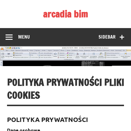
Skip
to
arcadia bim
content
Zmieniamy pojmowanie rysunku CAD
MENU
SIDEBAR
POLITYKA PRYWATNOŚCI PLIKI
COOKIES
POLITYKA PRYWATNOŚCI
Dane osobowe