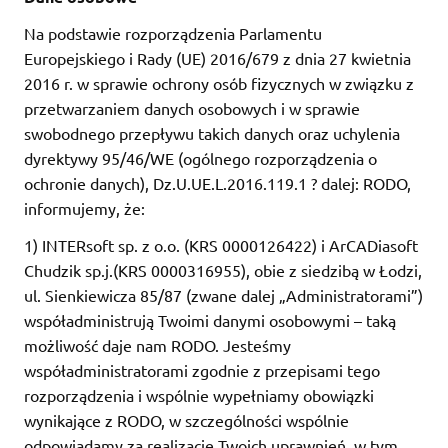
Na podstawie rozporządzenia Parlamentu
Europejskiego i Rady (UE) 2016/679 z dnia 27 kwietnia
2016 r. w sprawie ochrony osób fizycznych w związku z
przetwarzaniem danych osobowych i w sprawie
swobodnego przepływu takich danych oraz uchylenia
dyrektywy 95/46/WE (ogólnego rozporządzenia o
ochronie danych), Dz.U.UE.L.2016.119.1 ? dalej: RODO,
informujemy, że:
1) INTERsoft sp. z o.o. (KRS 0000126422) i ArCADiasoft
Chudzik sp.j.(KRS 0000316955), obie z siedzibą w Łodzi,
ul. Sienkiewicza 85/87 (zwane dalej „Administratorami”)
współadministrują Twoimi danymi osobowymi – taką
możliwość daje nam RODO. Jesteśmy
współadministratorami zgodnie z przepisami tego
rozporządzenia i wspólnie wypełniamy obowiązki
wynikające z RODO, w szczególności wspólnie
odpowiadamy za realizację Twoich uprawnień, w tym