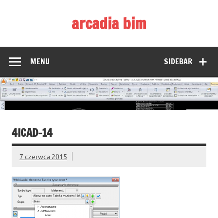
Skip
to
arcadia bim
content
Zmieniamy pojmowanie rysunku CAD
MENU
SIDEBAR
4ICAD-14
7 czerwca 2015