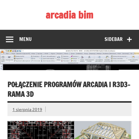
Skip
to
arcadia bim
content
Zmieniamy pojmowanie rysunku CAD
MENU
SIDEBAR
POŁĄCZENIE PROGRAMÓW ARCADIA I R3D3-
RAMA 3D
1 sierpnia 2019