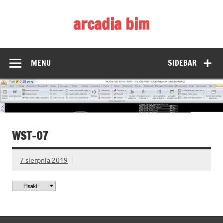
Skip
to
arcadia bim
content
Zmieniamy pojmowanie rysunku CAD
MENU
SIDEBAR
WST-07
7 sierpnia 2019