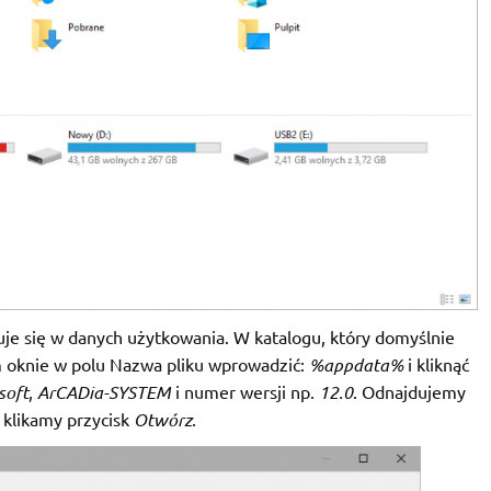
suje się w danych użytkowania. W katalogu, który domyślnie
m oknie w polu Nazwa pliku wprowadzić:
%appdata%
i kliknąć
soft
,
ArCADia-SYSTEM
i numer wersji np.
12.0
. Odnajdujemy
 klikamy przycisk
Otwórz
.