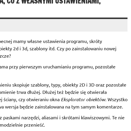
, CO Z WŁASNYMI USTAWIENIAMI,
obecnej mamy własne ustawienia programu, skróty
obiekty 2d i 3d, szablony itd. Czy po zainstalowaniu nowej
szcze?
sama przy pierwszym uruchamianiu programu, pozostałe
iu skopiuje szablony, typy, obiekty 2D i 3D oraz pozostałe
ienie trwa dłużej. Dłużej też będzie się otwierała
j ściany, czy otwieraniu okna
Eksplorator obiektów
. Wszystko
nowa wersja będzie zainstalowana na tym samym komentarze.
 z paskami narzędzi, aliasami i skrótami klawiszowymi. Te nie
amodzielnie przenieść.