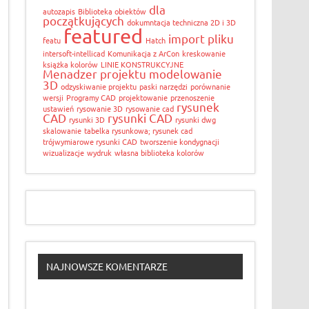
dla
autozapis
Biblioteka obiektów
początkujących
dokumntacja techniczna 2D i 3D
featured
import pliku
featu
Hatch
intersoft-intellicad
Komunikacja z ArCon
kreskowanie
książka kolorów
LINIE KONSTRUKCYJNE
Menadzer projektu
modelowanie
3D
odzyskiwanie projektu
paski narzędzi
porównanie
wersji
Programy CAD
projektowanie
przenoszenie
rysunek
ustawień
rysowanie 3D
rysowanie cad
CAD
rysunki CAD
rysunki 3D
rysunki dwg
skalowanie
tabelka rysunkowa; rysunek cad
trójwymiarowe rysunki CAD
tworszenie kondygnacji
wizualizacje
wydruk
własna biblioteka kolorów
NAJNOWSZE KOMENTARZE