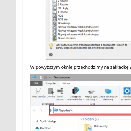
W powyższym oknie przechodzimy na zakładkę