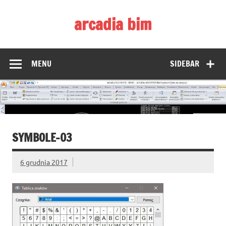
Skip
to
arcadia bim
content
Zmieniamy pojmowanie rysunku CAD
MENU
SIDEBAR
SYMBOLE-03
6 grudnia 2017