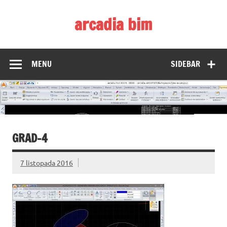
Skip
to
arcadia bim
content
Zmieniamy pojmowanie rysunku CAD
MENU
SIDEBAR
GRAD-4
7 listopada 2016