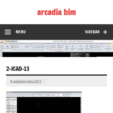
Skip
to
arcadia bim
content
Zmieniamy pojmowanie rysunku CAD
MENU
SIDEBAR
2-ICAD-13
9 października 2017