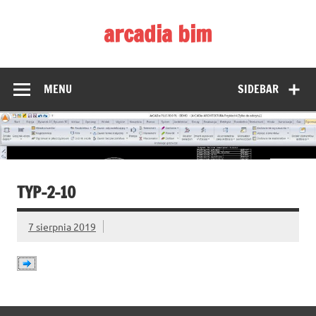
Skip
to
arcadia bim
content
Zmieniamy pojmowanie rysunku CAD
MENU
SIDEBAR
TYP-2-10
7 sierpnia 2019