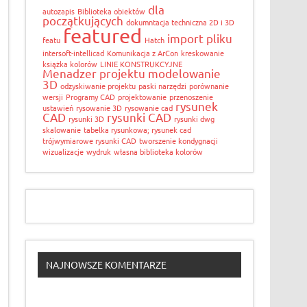
dla
autozapis
Biblioteka obiektów
początkujących
dokumntacja techniczna 2D i 3D
featured
import pliku
featu
Hatch
intersoft-intellicad
Komunikacja z ArCon
kreskowanie
książka kolorów
LINIE KONSTRUKCYJNE
Menadzer projektu
modelowanie
3D
odzyskiwanie projektu
paski narzędzi
porównanie
wersji
Programy CAD
projektowanie
przenoszenie
rysunek
ustawień
rysowanie 3D
rysowanie cad
CAD
rysunki CAD
rysunki 3D
rysunki dwg
skalowanie
tabelka rysunkowa; rysunek cad
trójwymiarowe rysunki CAD
tworszenie kondygnacji
wizualizacje
wydruk
własna biblioteka kolorów
NAJNOWSZE KOMENTARZE