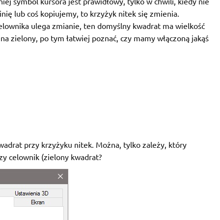
 symbol kursora jest prawidłowy, tylko w chwili, kiedy nie
nię lub coś kopiujemy, to krzyżyk nitek się zmienia.
celownika ulega zmianie, ten domyślny kwadrat ma wielkość
na zielony, po tym łatwiej poznać, czy mamy włączoną jakąś
drat przy krzyżyku nitek. Można, tylko zależy, który
zy celownik (zielony kwadrat?