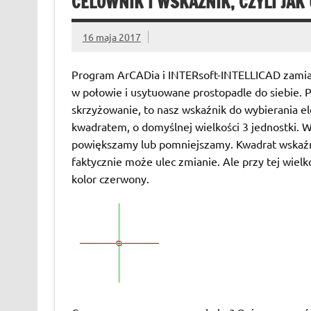
CELOWNIK I WSKAŹNIK, CZYLI JA
16 maja 2017
Program ArCADia i INTERsoft-INTELLICAD zamiast 
w połowie i usytuowane prostopadle do siebie. Pi
skrzyżowanie, to nasz wskaźnik do wybierania e
kwadratem, o domyślnej wielkości 3 jednostki. W
powiększamy lub pomniejszamy. Kwadrat wskaźnik
faktycznie może ulec zmianie. Ale przy tej wiel
kolor czerwony.