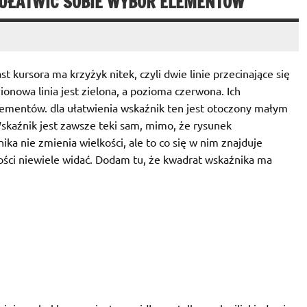
K UŁATWIĆ SOBIE WYBÓR ELEMENTÓW
kursora ma krzyżyk nitek, czyli dwie linie przecinające się
onowa linia jest zielona, a pozioma czerwona. Ich
lementów. dla ułatwienia wskaźnik ten jest otoczony małym
skaźnik jest zawsze teki sam, mimo, że rysunek
a nie zmienia wielkości, ale to co się w nim znajduje
kości niewiele widać. Dodam tu, że kwadrat wskaźnika ma