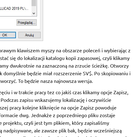
 prawym klawiszem myszy na obszarze poleceń i wybierając z
stać się do lokalizacji katalogu kopii zapasowej, czyli klikamy
ikamy dwukrotnie na zaznaczoną na zrzucie ścieżkę. Otworzy
ik domyślnie będzie miał rozszerzenie SV$. Po skopiowaniu i
worzyć. To będzie nasza najnowsza wersja.
iu i w trakcie pracy tez co jakiś czas klikamy opcje Zapisz,
. Podczas zapisu wskazujemy lokalizację i oczywiście
zej pracy kolejne kliknięcie na opcje Zapisz powoduje
formacie dwg. Jednakże z poprzedniego pliku zostaje
 projektu, czyli jest tym plikiem, który zapisaliśmy
 są nadpisywane, ale zawsze plik bak, będzie wcześniejszą