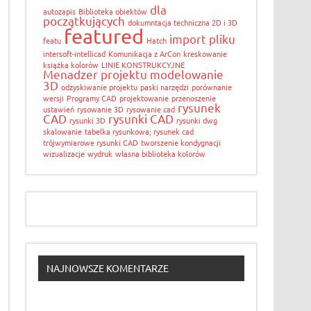
dla
autozapis
Biblioteka obiektów
początkujących
dokumntacja techniczna 2D i 3D
featured
import pliku
featu
Hatch
intersoft-intellicad
Komunikacja z ArCon
kreskowanie
książka kolorów
LINIE KONSTRUKCYJNE
Menadzer projektu
modelowanie
3D
odzyskiwanie projektu
paski narzędzi
porównanie
wersji
Programy CAD
projektowanie
przenoszenie
rysunek
ustawień
rysowanie 3D
rysowanie cad
CAD
rysunki CAD
rysunki 3D
rysunki dwg
skalowanie
tabelka rysunkowa; rysunek cad
trójwymiarowe rysunki CAD
tworszenie kondygnacji
wizualizacje
wydruk
własna biblioteka kolorów
NAJNOWSZE KOMENTARZE