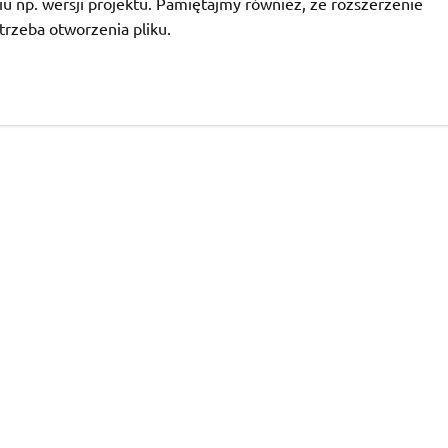
u np. wersji projektu. Pamiętajmy również, że rozszerzenie
otrzeba otworzenia pliku.