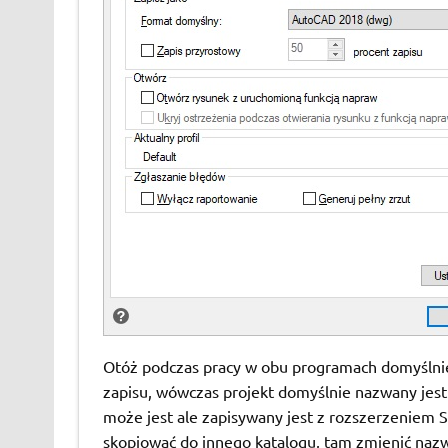
Otóż podczas pracy w obu programach domyślnie c
zapisu, wówczas projekt domyślnie nazwany jest j
może jest ale zapisywany jest z rozszerzeniem S
skopiować do innego katalogu, tam zmienić naz