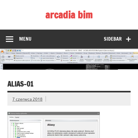
Skip
to
arcadia bim
content
Zmieniamy pojmowanie rysunku CAD
MENU
SIDEBAR
ALIAS-01
7 czerwca 2018