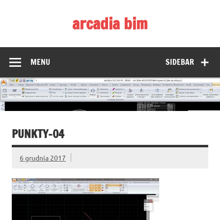
Skip
to
arcadia bim
content
Zmieniamy pojmowanie rysunku CAD
MENU
SIDEBAR
PUNKTY-04
6 grudnia 2017