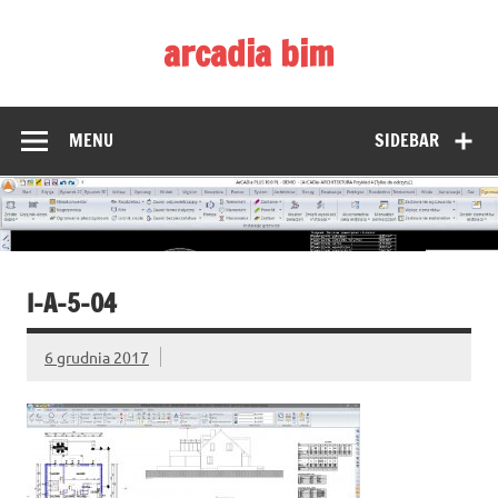
Skip
to
arcadia bim
content
Zmieniamy pojmowanie rysunku CAD
MENU
SIDEBAR
I-A-5-04
6 grudnia 2017