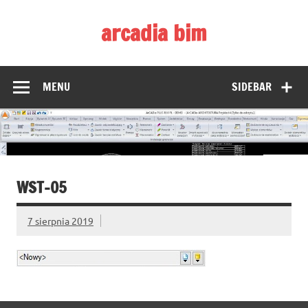
Skip
to
arcadia bim
content
Zmieniamy pojmowanie rysunku CAD
MENU
SIDEBAR
WST-05
7 sierpnia 2019