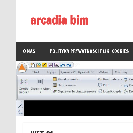
Skip
to
content
arcadia bim
Zmieniamy pojmowanie rysunku CAD
O NAS
POLITYKA PRYWATNOŚCI PLIKI COOKIES