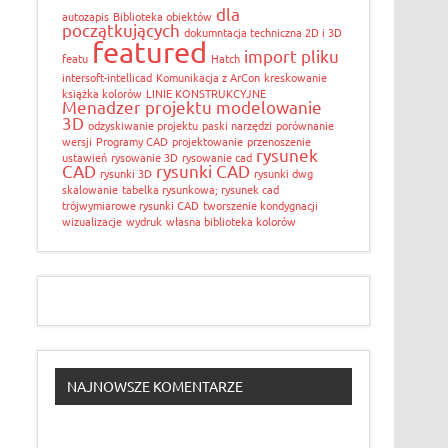
dla
autozapis
Biblioteka obiektów
początkujących
dokumntacja techniczna 2D i 3D
featured
import pliku
featu
Hatch
intersoft-intellicad
Komunikacja z ArCon
kreskowanie
książka kolorów
LINIE KONSTRUKCYJNE
Menadzer projektu
modelowanie
3D
odzyskiwanie projektu
paski narzędzi
porównanie
wersji
Programy CAD
projektowanie
przenoszenie
rysunek
ustawień
rysowanie 3D
rysowanie cad
CAD
rysunki CAD
rysunki 3D
rysunki dwg
skalowanie
tabelka rysunkowa; rysunek cad
trójwymiarowe rysunki CAD
tworszenie kondygnacji
wizualizacje
wydruk
własna biblioteka kolorów
NAJNOWSZE KOMENTARZE