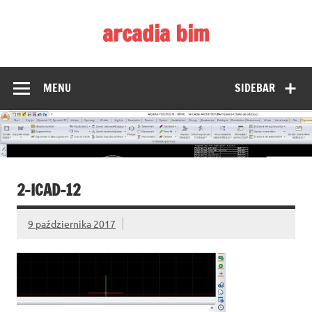
Skip
to
arcadia bim
content
Zmieniamy pojmowanie rysunku CAD
MENU
SIDEBAR
2-ICAD-12
9 października 2017