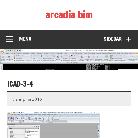
Skip
to
arcadia bim
content
Zmieniamy pojmowanie rysunku CAD
MENU
SIDEBAR
ICAD-3-4
9 sierpnia 2016